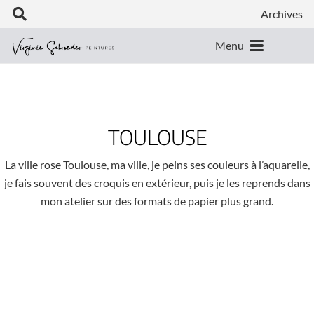
Archives
Menu
TOULOUSE
La ville rose Toulouse, ma ville, je peins ses couleurs à l’aquarelle,
je fais souvent des croquis en extérieur, puis je les reprends dans
mon atelier sur des formats de papier plus grand.
CANAL DU MIDI ARRIÈRE SAISON
CANAL DU MIDI EN GRAND
TOULOUSE PÉNOMBRE
TOULOUSE EN GRAND
SAINT JOSEPH
Toulouse en aquarelle
SAINT SERNIN LA ROMANE
Toulouse en aquarelle
PÉNICHE SUR LE CANAL DU MIDI
Toulouse en aquarelle
TOULOUSE LINE COULEURS
Toulouse en aquarelle
TOULOUSE LIGNE INDIGO
Toulouse en aquarelle
CANAL DU MIDI MI OCTOBRE
Toulouse en aquarelle