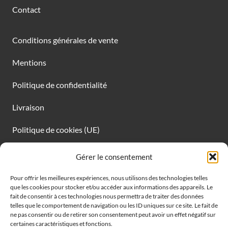
Contact
Conditions générales de vente
Mentions
Politique de confidentialité
Livraison
Politique de cookies (UE)
Gérer le consentement
Pour offrir les meilleures expériences, nous utilisons des technologies telles
que les cookies pour stocker et/ou accéder aux informations des appareils. Le
fait de consentir à ces technologies nous permettra de traiter des données
telles que le comportement de navigation ou les ID uniques sur ce site. Le fait de
ne pas consentir ou de retirer son consentement peut avoir un effet négatif sur
certaines caractéristiques et fonctions.