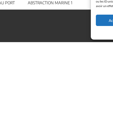
ou les ID uni
ON MARINE 1
ABSTRACTION MARINE 2 –
avoir un effe
GRAIN DE SABLE
Ac
Conditions générales de vente
Mentions
Politique de confidentialité
Livraison
Politique de cookies (UE)