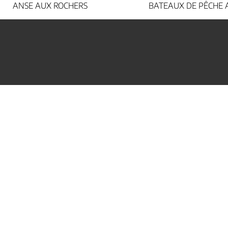
BATEAUX DE PÊCHE AU PORT
ABSTRACTI
Œuvres Originales Disponibles
Peintures
Impressions d’Art
Infos
Contact