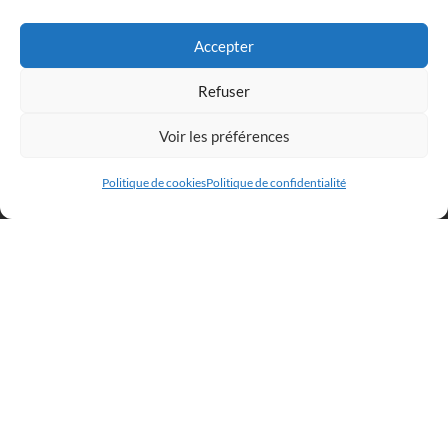
Accepter
Refuser
Voir les préférences
Politique de cookies
Politique de confidentialité
Œuvres Originales Disponibles
Peintures
Impressions d’Art
Infos