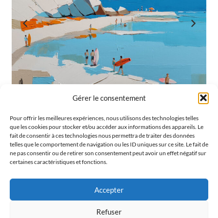
Gérer le consentement
Pour offrir les meilleures expériences, nous utilisons des technologies telles
ANSE AUX ROCHERS
que les cookies pour stocker et/ou accéder aux informations des appareils. Le
fait de consentir à ces technologies nous permettra de traiter des données
telles que le comportement de navigation ou les ID uniques sur ce site. Le fait de
ne pas consentir ou de retirer son consentement peut avoir un effet négatif sur
certaines caractéristiques et fonctions.
Accepter
Refuser