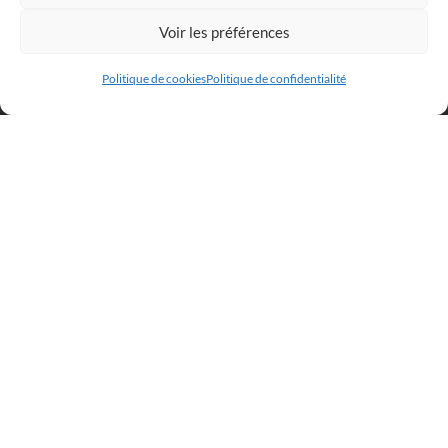
Voir les préférences
Œuvres Originales Disponibles
Peintures
Politique de cookies
Politique de confidentialité
Impressions d’Art
Infos
Contact
Conditions générales de vente
Mentions
Politique de confidentialité
Livraison
Politique de cookies (UE)